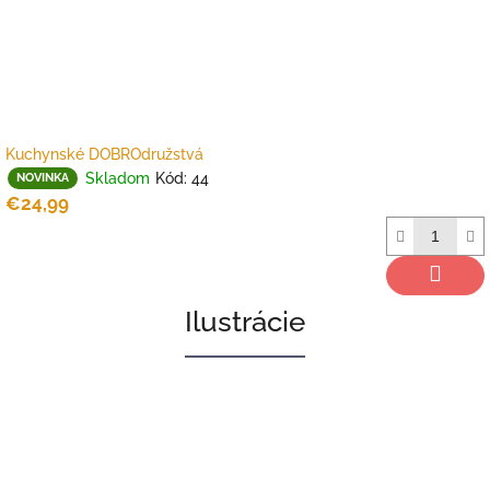
k
á
m
z
d
a
Kuchynské DOBROdružstvá
r
Skladom
Kód:
44
NOVINKA
!
€24,99
Ilustrácie